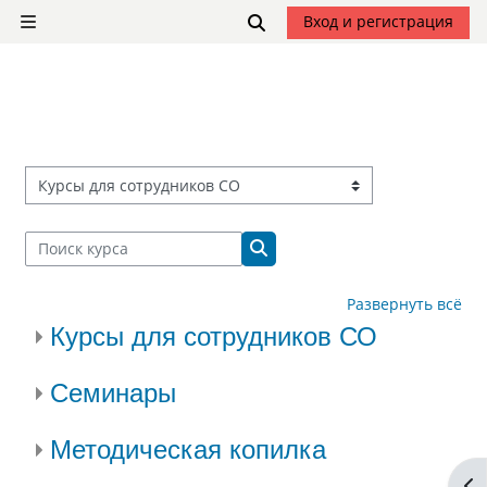
Перейти к основному содержанию
Изменить данные поиск
Вход и регистрация
Боковая панель
Категории курсов
Поиск курса
Поиск курса
Развернуть всё
Курсы для сотрудников СО
Семинары
Методическая копилка
От